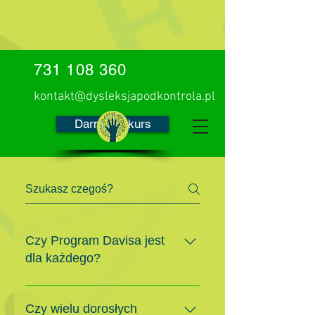
731 108 360
kontakt@dysleksjapodkontrola.pl
Darmowy kurs
Czy Program Davisa jest
dla każdego?
Program Korekcji Dysleksji
Davisa® ma 97-procentową
Czy wielu dorosłych