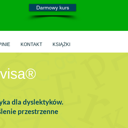
Darmowy kurs
INIE
KONTAKT
KSIĄŻKI
avisa®
yka dla dyslektyków.
lenie przestrzenne