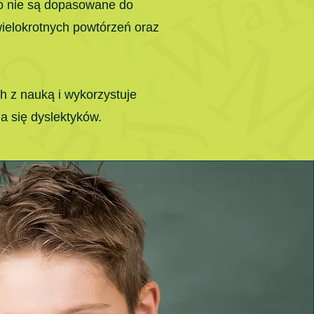
to nie są dopasowane do
wielokrotnych powtórzeń oraz
 z nauką i wykorzystuje
a się dyslektyków.