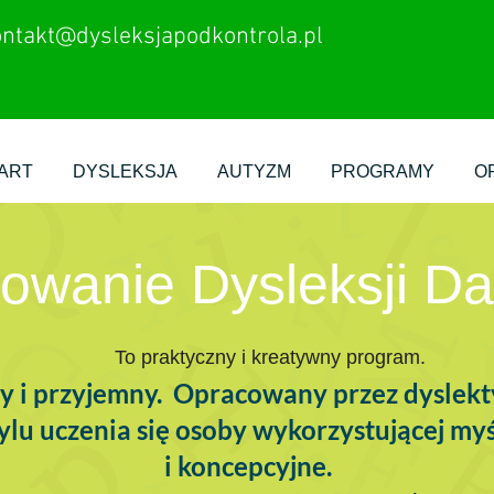
ontakt@dysleksjapodkontrola.pl
ART
DYSLEKSJA
AUTYZM
PROGRAMY
OP
owanie Dysleksji D
To praktyczny i kreatywny program.
zny i przyjemny. Opracowany przez dyslekt
lu uczenia się osoby wykorzystującej myś
i koncepcyjne.