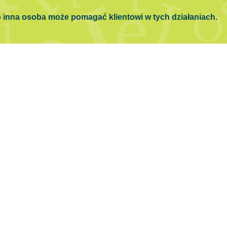
ub inna osoba może pomagać klientowi w tych działaniach.
Kontakt