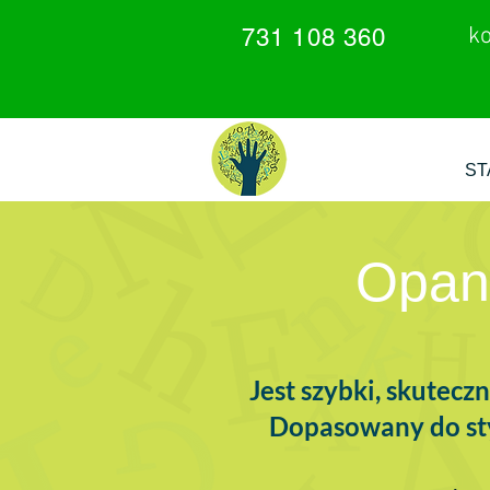
k
731 108 360
ST
Opan
Jest szybki, skutec
Dopasowany do sty