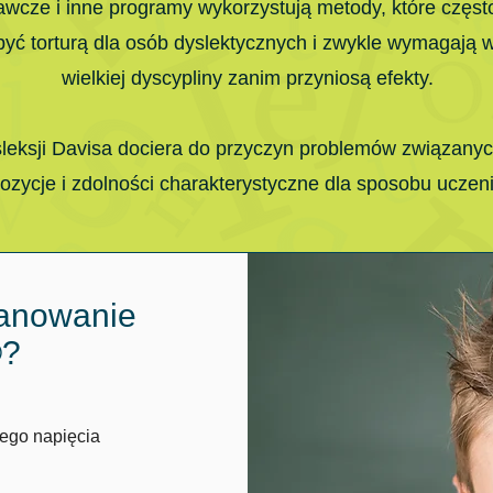
awcze i inne programy wykorzystują metody, które częs
yć torturą dla osób dyslektycznych i zwykle wymagają 
wielkiej dyscypliny zanim przyniosą efekty.
eksji Davisa dociera do przyczyn problemów związanych
ozycje i zdolności charakterystyczne dla sposobu uczeni
anowanie
®?
nego napięcia