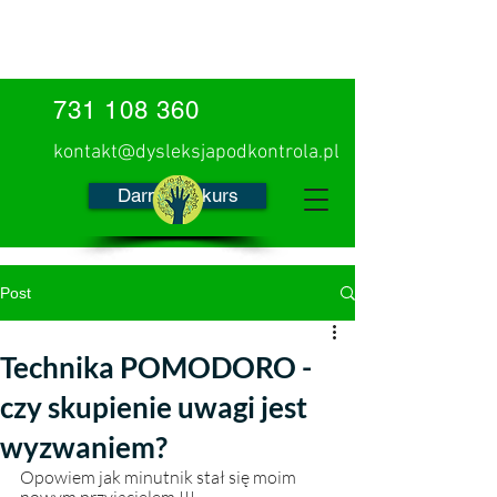
731 108 360
kontakt@dysleksjapodkontrola.pl
Darmowy kurs
Post
Technika POMODORO -
czy skupienie uwagi jest
wyzwaniem?
Opowiem jak minutnik stał się moim 